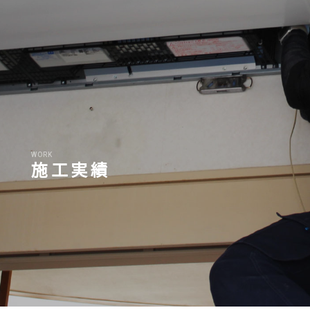
関連会社への徹底を実践してまいります。その内容は
以下の通りです。なお、既に当社で保有し利用させて
頂いている個人情報につきましても、本方針に従って
お客様の個人情報の取り扱いを実施致します。
個人情報の取り扱いについて
1.個人情報の取得
WORK
施工実績
当社は個人情報を適法かつ公正な手段により収集致し
ます。お客様に個人情報の提供をお願いする場合は、
事前に収集の目的、利用の内容を開示した上で、当社
の正当な事業の範囲内で、その目的の達成に必要な限
度において、個人情報を収集致します。
2.個人情報の利用および共同利用