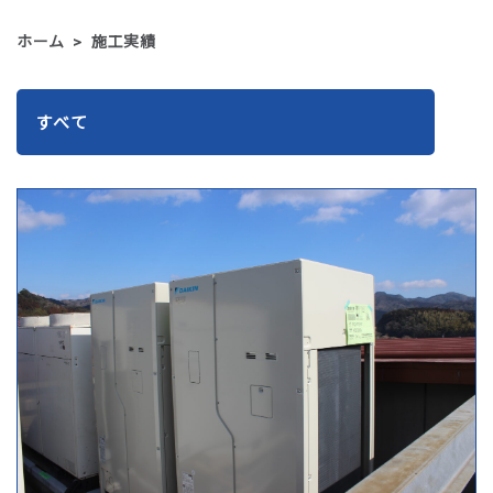
当社がお預かりした個人情報は、個人情報を頂いた方
ホーム
施工実績
に承諾を得た範囲内で、また収集目的に沿った範囲内
で利用致します。利用目的については、以下の「利用
目的の範囲」の内、当社の正当な事業の範囲内でその
目的の達成に必要な事項を利用目的と致します。 利用
目的の範囲について ・業務上のご連絡をする場合 ・
当社が取り扱う商品及びサービスに関するご案内をす
る場合 ・お客様からのお問い合せまたはご依頼等へ
の対応をさせて頂く場合 ・その他、お客様に事前に
L
O
A
D
I
N
G
お知らせし、ご同意を頂いた目的の場合 上記目的以
外の利用について 上記以外の目的で、お客様の個人情
報を利用する必要が生じた場合には、法令により許さ
れる場合を除き、その利用について、お客様の同意を
頂くものとします。
3.個人情報の第三者提供