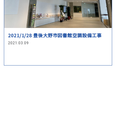
個人情報の安全管理措置について
当社は、個人情報への不正アクセス、個人情報の紛
失、破壊、改ざん、漏えい等から保護し、正確性及び
安全性を確保するために管理体制を整備し、適切な安
2021/1/28 豊後大野市図書館空調設備工事
全対策を実施致します。個人情報を取り扱う事務所内
2021.03.09
への部外者の立ち入りを制限し、当社の個人情報保護
に関わる役員・職員等全員に対し教育啓発活動を実施
するほか管理責任者を置き個人情報の適切な管理に努
めます。
LINEお問い合せ
097-541-0146
継続的な改善について
当社は、個人情報保護への取組みについて、日本国の
従うべき法令の変更、取り扱い方法、環境の変化に対
応するため、継続的に見直し改善を実施致します。
日本空調株式会社
所在地：大分市大字横瀬1187番地の1