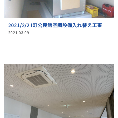
開示請求者（お客様ご本人と認められる方）に対し開
示等に要する手数料のご負担をお願いする場合があり
ますが、その場合はあらかじめその旨を明らかにしご
2021/2/2 I町公民館空調設備入れ替え工事
負担頂くことと致します。
2021.03.09
個人情報の保護に関する法令・規範の遵守
について
当社は、当社が保有する個人情報に関して適用される
個人情報保護関連法令及び規範を遵守します。また本
方針は、日本国の法律、その他規範により判断致しま
す。本方針は当社の個人情報の取り扱いに関しての基
本的な方針を定めるものであり当社は本方針に則って
個人情報保護法等の法令・規範に基づく個人情報の保
護に努めます。