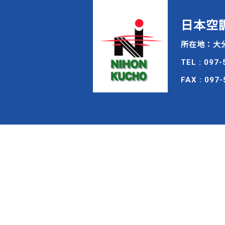
日本空
所在地：大分
TEL : 097
FAX : 097
PRIVAC
プラ
日本空調
考え、お
て重要な
「個人情
関連会社
に当社で