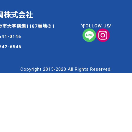
調株式会社
FOLLOW US
市大字横瀬1187番地の1
-541-0146
-542-6546
Y POLICY
イバシーポリシー
Copyright 2015-2020 All Rights Reserved.
株式会社（以下「当社」といいます。）は、お客様からの信頼
客様個人に関わる情報を正確、かつ機密に取り扱うことは、当
責務であると考えております。そのために、お客様の個人情報
L
O
A
D
I
報保護方針」を制定し、個人情報の取り扱い方法について、全
への徹底を実践してまいります。その内容は以下の通りです。
保有し利用させて頂いている個人情報につきましても、本方針