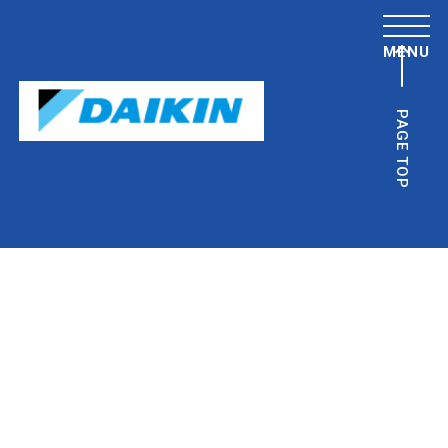
MENU
PAGE TOP
を第一と
社にとっ
に関する
社員及び
なお、既
に従って